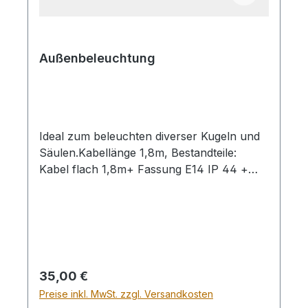
Außenbeleuchtung
Ideal zum beleuchten diverser Kugeln und
Säulen.Kabellänge 1,8m, Bestandteile:
Kabel flach 1,8m+ Fassung E14 IP 44 +
Silikon-Dichtung Fassung E 14 + Konturen
Stecker IP 23 Inkl. Glühbirne E14
Regulärer Preis:
35,00 €
Preise inkl. MwSt. zzgl. Versandkosten