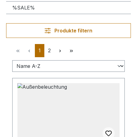
%SALE%
Produkte filtern
Seite
Seite
1
2