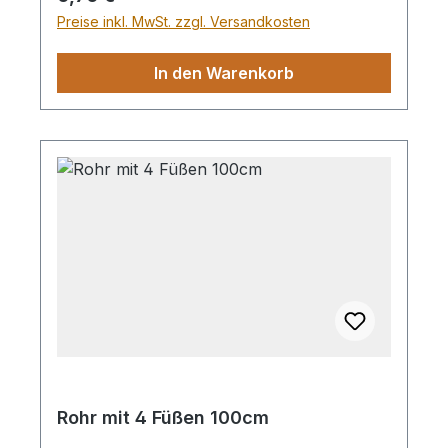
Langlebigkeit und ÄsthetikEinsatz: Perfekt
Preise inkl. MwSt. zzgl. Versandkosten
als moderne Minivase für Einzelblüten, als
grafischer Akzent im Regal, für stilvolle
In den Warenkorb
Tischdekorationen oder als
geschmackvolles Geschenk für Interieur-
Liebhaber
Rohr mit 4 Füßen 100cm