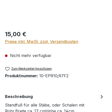
Regulärer Preis:
15,00 €
Preise inkl. MwSt. zzgl. Versandkosten
Nicht mehr verfügbar
Zum Merkzettel hinzufügen
Produktnummer:
10-EPR10;R7F2
Beschreibung
Standfuß für alle Stäbe, oder Schalen mit
Rohr.Breite ca. 17 cmHöhe ca. 14cm