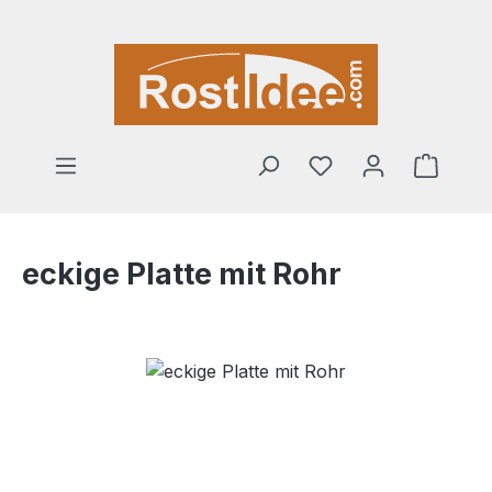
Zum Hauptinhalt springen
Warenk
eckige Platte mit Rohr
Bildergalerie überspringen