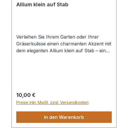
Allium klein auf Stab
Verleihen Sie Ihrem Garten oder Ihrer
Gräserkulisse einen charmanten Akzent mit
dem eleganten Allium klein auf Stab – ein
stilvoller Gartenstecker, der spielerisch
floralen Charme und minimalistische
Ästhetik vereint. Mit einer Höhe von ca. 46
cm und einem Durchmesser von etwa 12
cm ist er ein dezentes Highlight für
Blumenbeete, Töpfe oder Pflanzgefäße.
Regulärer Preis:
10,00 €
Preise inkl. MwSt. zzgl. Versandkosten
In den Warenkorb