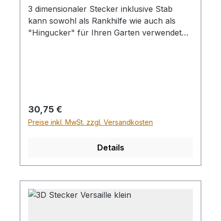
3 dimensionaler Stecker inklusive Stab
kann sowohl als Rankhilfe wie auch als
"Hingucker" für Ihren Garten verwendet
werden.Sehr schön auch in Kombination
mit der kleinere Ausführung, welche unter
ArtNr. 10-3DVer1 zu finden ist. Höhe Herz
23cm, Breite 21cm, Stab 120cm
Regulärer Preis:
30,75 €
Preise inkl. MwSt. zzgl. Versandkosten
Details