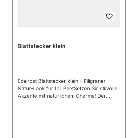
Blattstecker klein
Edelrost Blattstecker klein – Filigraner
Natur-Look für Ihr BeetSetzen Sie stilvolle
Akzente mit natürlichem Charme! Der
feingezeichnete Blattstecker aus echtem
Edelrost besticht durch seine filigrane
Struktur und fügt sich elegant in jede
Bepflanzung ein. Er ist die ideale,
harmonische Ergänzung für Blumenbeete,