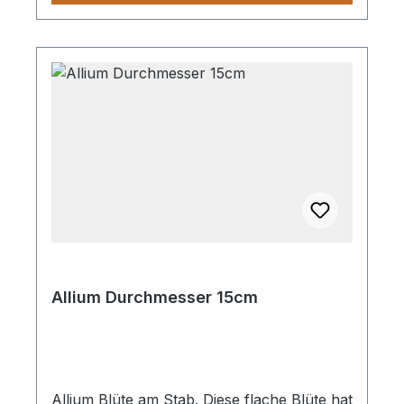
OptikMaterial: Robustes Metall mit
witterungsbeständiger Edelrost-
PatinaEinsatz: Einfaches Einstecken in
Beete, Kübel oder Rasenflächen
Allium Durchmesser 15cm
Allium Blüte am Stab. Diese flache Blüte hat