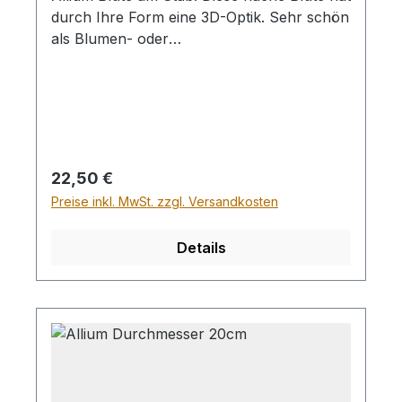
durch Ihre Form eine 3D-Optik. Sehr schön
als Blumen- oder
Gartenstecker Durchmesser Blüte ca.15cm,
Höhe Stab 80cm
Regulärer Preis:
22,50 €
Preise inkl. MwSt. zzgl. Versandkosten
Details