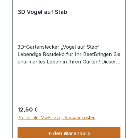
3D Vogel auf Stab
3D-Gartenstecker „Vogel auf Stab“ –
Lebendige Rostdeko für Ihr BeetBringen Sie
charmantes Leben in Ihren Garten! Dieser
dreidimensionale Deko-Vogel aus echtem
Edelrost thront elegant auf einem stabilen
Stab und fügt sich harmonisch in jede
Naturkulisse ein. Durch die plastische 3D-
Optik wirkt die detailreiche Vogelfigur
besonders lebendig und zieht in Beeten,
Regulärer Preis:
12,50 €
Balkonkästen oder Pflanztöpfen garantiert
Preise inkl. MwSt. zzgl. Versandkosten
alle Blicke auf sich.Maße: Gesamthöhe ca.
80cm (Vogelfigur ca. 17 x 15 cm)Design:
In den Warenkorb
Detailreicher 3D-Effekt für eine lebendige