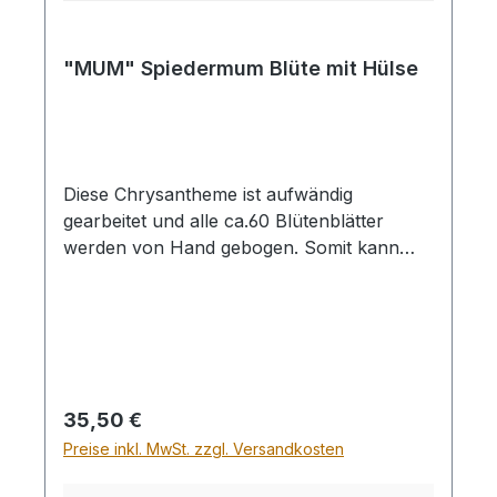
"MUM" Spiedermum Blüte mit Hülse
Diese Chrysantheme ist aufwändig
gearbeitet und alle ca.60 Blütenblätter
werden von Hand gebogen. Somit kann
man durch leichtes biegen die Form selbst
noch etwas anpassen. Die Blüte hat eine
Hülse für einen Stab und kann als
Blumenstecker verwendet werden. Sie
eignet sich sehr schön zur Dekoration mit
Sukkuleten oder mit Kerzen Durchmesser
Regulärer Preis:
35,50 €
ca. 20cm Der Stab ist nicht im
Preise inkl. MwSt. zzgl. Versandkosten
Leistungsumfang kann aber in unserem
Shop unter Zubehör in verschiedenen