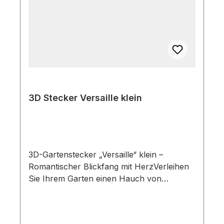
3D Stecker Versaille klein
3D-Gartenstecker „Versaille“ klein –
Romantischer Blickfang mit HerzVerleihen
Sie Ihrem Garten einen Hauch von
französischer Eleganz! Der 3-dimensionale
Gartenstecker „Versaille“ aus edlem Rost
kombiniert ein wunderschönes Herz-