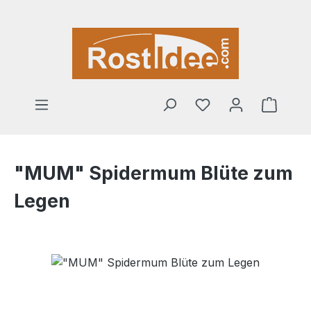
Zum Hauptinhalt springen
Warenk
"MUM" Spidermum Blüte zum
Legen
Bildergalerie überspringen