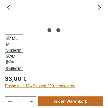
Regulärer Preis:
33,00 €
Preise inkl. MwSt. zzgl. Versandkosten
Produkt Anzahl: Gib den gewünschten We
In den Warenkorb