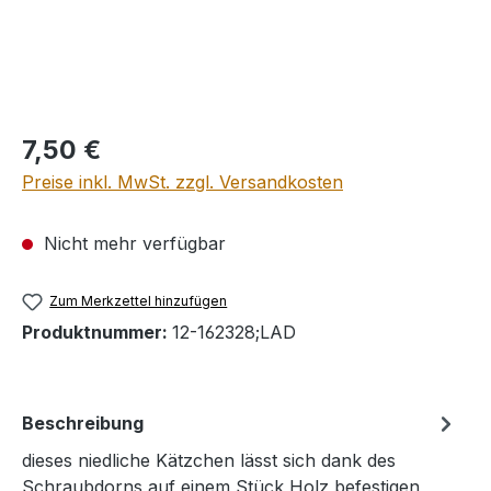
Regulärer Preis:
7,50 €
Preise inkl. MwSt. zzgl. Versandkosten
Nicht mehr verfügbar
Zum Merkzettel hinzufügen
Produktnummer:
12-162328;LAD
Beschreibung
dieses niedliche Kätzchen lässt sich dank des
Schraubdorns auf einem Stück Holz befestigen,