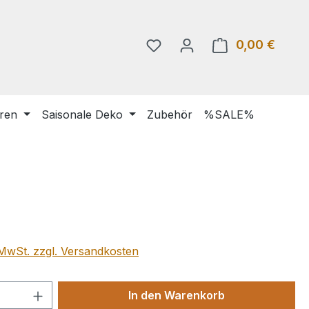
0,00 €
Warenk
uren
Saisonale Deko
Zubehör
%SALE%
eis:
. MwSt. zzgl. Versandkosten
 Anzahl: Gib den gewünschten Wert ein 
In den Warenkorb