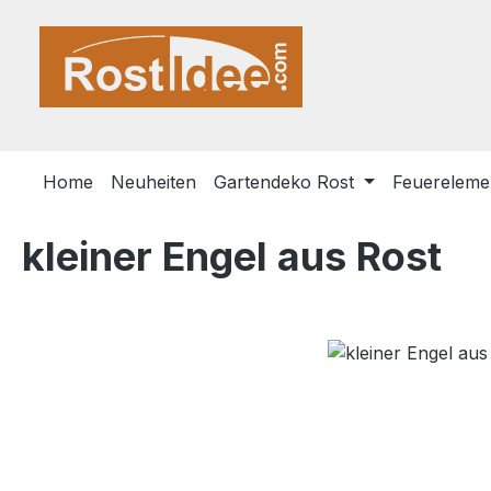
m Hauptinhalt springen
Zur Suche springen
Zur Hauptnavigation springen
Home
Neuheiten
Gartendeko Rost
Feuerelemen
kleiner Engel aus Rost
Bildergalerie überspringen