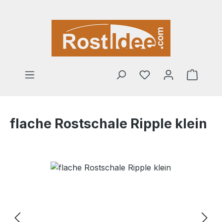
Zum Hauptinhalt springen
Warenk
flache Rostschale Ripple klein
Bildergalerie überspringen