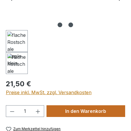
Regulärer Preis:
21,50 €
Preise inkl. MwSt. zzgl. Versandkosten
Produkt Anzahl: Gib den gewünschten We
In den Warenkorb
Zum Merkzettel hinzufügen