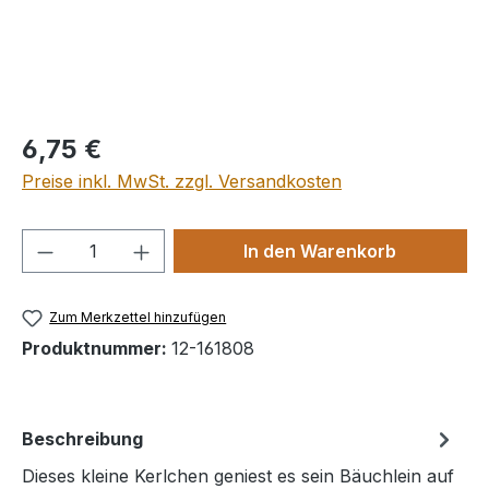
Regulärer Preis:
6,75 €
Preise inkl. MwSt. zzgl. Versandkosten
Produkt Anzahl: Gib den gewünschten We
In den Warenkorb
Zum Merkzettel hinzufügen
Produktnummer:
12-161808
Beschreibung
Dieses kleine Kerlchen geniest es sein Bäuchlein auf