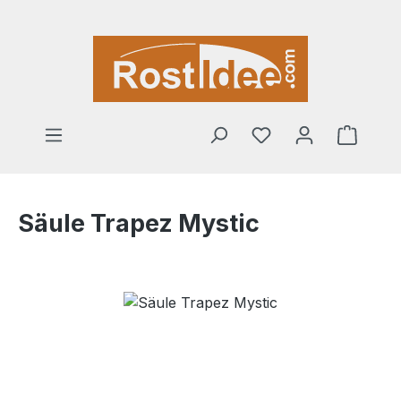
Zum Hauptinhalt springen
Warenk
Säule Trapez Mystic
Bildergalerie überspringen