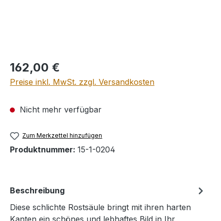
Regulärer Preis:
162,00 €
Preise inkl. MwSt. zzgl. Versandkosten
Nicht mehr verfügbar
Zum Merkzettel hinzufügen
Produktnummer:
15-1-0204
Beschreibung
Diese schlichte Rostsäule bringt mit ihren harten
Kanten ein schönes und lebhaftes Bild in Ihr