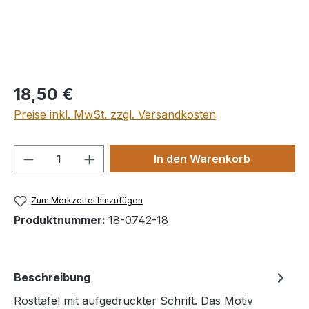
Regulärer Preis:
18,50 €
Preise inkl. MwSt. zzgl. Versandkosten
Produkt Anzahl: Gib den gewünschten We
In den Warenkorb
Zum Merkzettel hinzufügen
Produktnummer:
18-0742-18
Beschreibung
Rosttafel mit aufgedruckter Schrift. Das Motiv