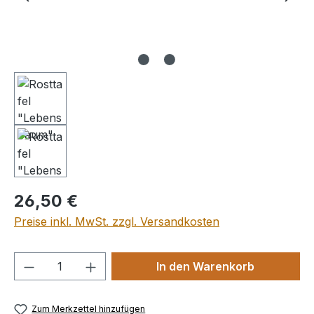
Regulärer Preis:
26,50 €
Preise inkl. MwSt. zzgl. Versandkosten
Produkt Anzahl: Gib den gewünschten We
In den Warenkorb
Zum Merkzettel hinzufügen