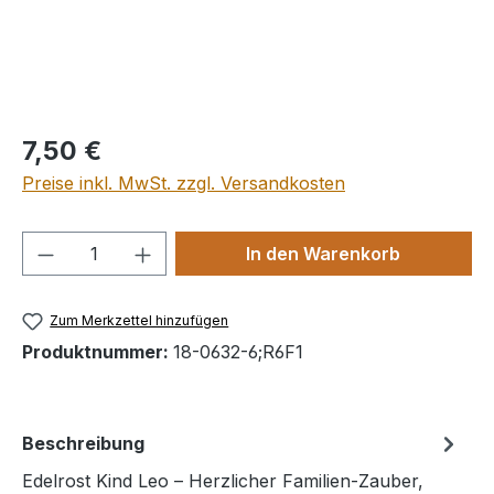
Regulärer Preis:
7,50 €
Preise inkl. MwSt. zzgl. Versandkosten
Produkt Anzahl: Gib den gewünschten We
In den Warenkorb
Zum Merkzettel hinzufügen
Produktnummer:
18-0632-6;R6F1
Beschreibung
Edelrost Kind Leo – Herzlicher Familien-Zauber,