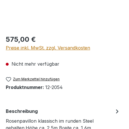
Regulärer Preis:
575,00 €
Preise inkl. MwSt. zzgl. Versandkosten
Nicht mehr verfügbar
Zum Merkzettel hinzufügen
Produktnummer:
12-2054
Beschreibung
Rosenpavillon klassisch im runden Steel
gehalten.Höhe ca. 2,5m Breite ca. 1,6m