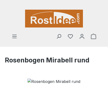
Zum Hauptinhalt springen
Warenk
Rosenbogen Mirabell rund
Bildergalerie überspringen