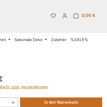
0,00 €
Warenk
uren
Saisonale Deko
Zubehör
%SALE%
eis:
€
. MwSt. zzgl. Versandkosten
 Anzahl: Gib den gewünschten Wert ein 
In den Warenkorb