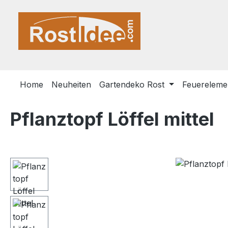
m Hauptinhalt springen
Zur Suche springen
Zur Hauptnavigation springen
Home
Neuheiten
Gartendeko Rost
Feuerelemen
Pflanztopf Löffel mittel
Bildergalerie überspringen