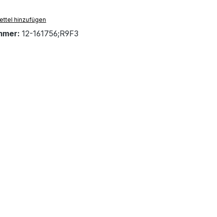
ttel hinzufügen
mmer:
12-161756;R9F3