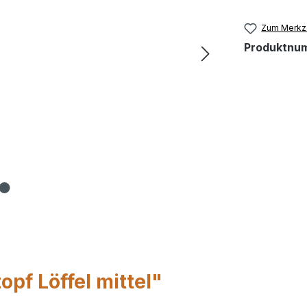
Zum Merkze
Produktnu
pf Löffel mittel"