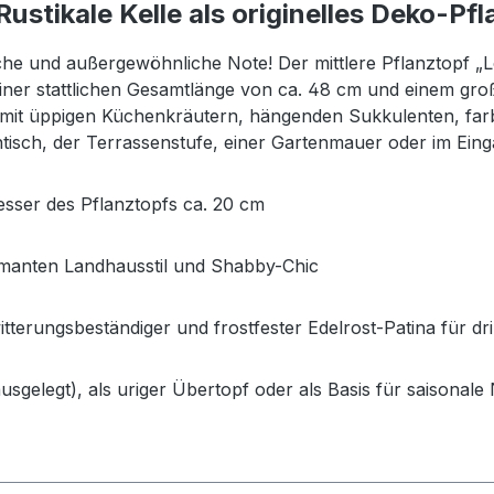
 Rustikale Kelle als originelles Deko-P
iche und außergewöhnliche Note! Der mittlere Pflanztopf „L
einer stattlichen Gesamtlänge von ca. 48 cm und einem gr
ückt mit üppigen Küchenkräutern, hängenden Sukkulenten, 
ntisch, der Terrassenstufe, einer Gartenmauer oder im Ein
esser des Pflanztopfs ca. 20 cm
rmanten Landhausstil und Shabby-Chic
witterungsbeständiger und frostfester Edelrost-Patina für 
usgelegt), als uriger Übertopf oder als Basis für saisonal