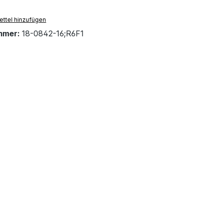
ttel hinzufügen
mmer:
18-0842-16;R6F1