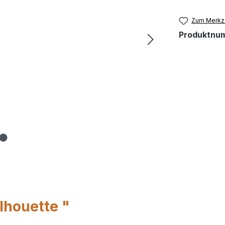
Zum Merkze
Produktnu
lhouette "