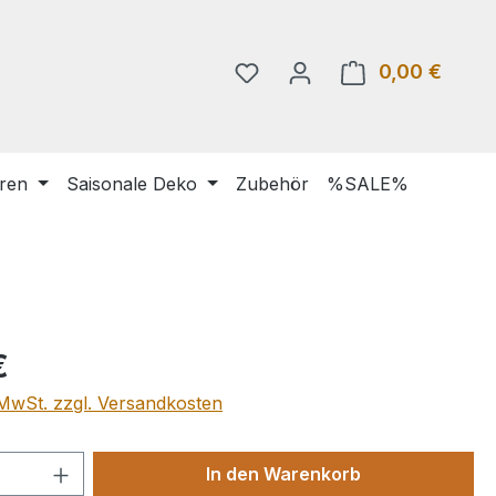
0,00 €
Warenk
uren
Saisonale Deko
Zubehör
%SALE%
eis:
€
. MwSt. zzgl. Versandkosten
 Anzahl: Gib den gewünschten Wert ein 
In den Warenkorb