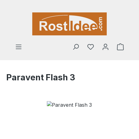
Zum Hauptinhalt springen
Warenk
Paravent Flash 3
Bildergalerie überspringen