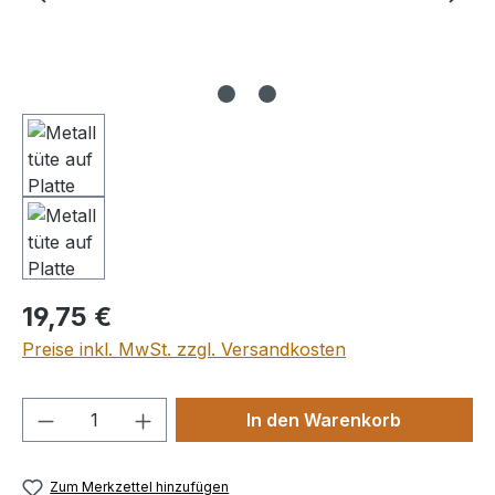
Regulärer Preis:
19,75 €
Preise inkl. MwSt. zzgl. Versandkosten
Produkt Anzahl: Gib den gewünschten We
In den Warenkorb
Zum Merkzettel hinzufügen