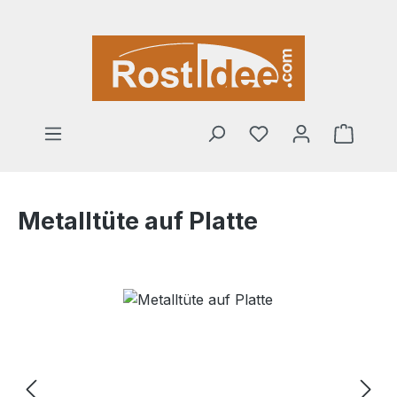
Zum Hauptinhalt springen
Warenk
Metalltüte auf Platte
Bildergalerie überspringen