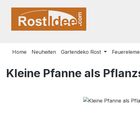
m Hauptinhalt springen
Zur Suche springen
Zur Hauptnavigation springen
Home
Neuheiten
Gartendeko Rost
Feuerelemen
Kleine Pfanne als Pflan
Bildergalerie überspringen