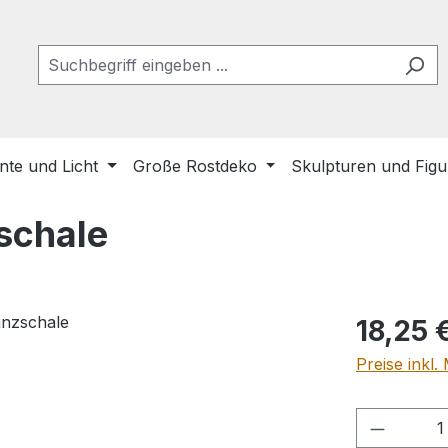
te und Licht
Große Rostdeko
Skulpturen und Fig
zschale
Regulärer Pr
18,25 
Preise inkl
Produkt