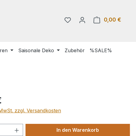
0,00 €
Warenk
uren
Saisonale Deko
Zubehör
%SALE%
eis:
€
. MwSt. zzgl. Versandkosten
 Anzahl: Gib den gewünschten Wert ein 
In den Warenkorb