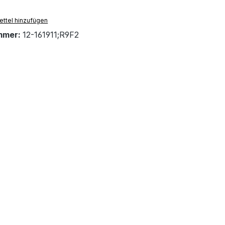
ttel hinzufügen
mmer:
12-161911;R9F2