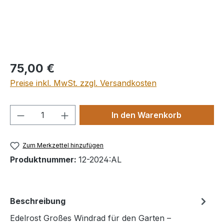
Regulärer Preis:
75,00 €
Preise inkl. MwSt. zzgl. Versandkosten
Produkt Anzahl: Gib den gewünschten We
In den Warenkorb
Zum Merkzettel hinzufügen
Produktnummer:
12-2024:AL
Beschreibung
Edelrost Großes Windrad für den Garten –