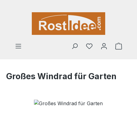
Zum Hauptinhalt springen
Warenk
Großes Windrad für Garten
Bildergalerie überspringen