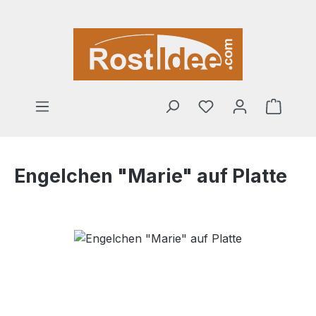
Zum Hauptinhalt springen
Warenk
Engelchen "Marie" auf Platte
Bildergalerie überspringen