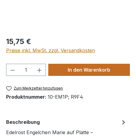
Regulärer Preis:
15,75 €
Preise inkl. MwSt. zzgl. Versandkosten
Produkt Anzahl: Gib den gewünschten We
In den Warenkorb
Zum Merkzettel hinzufügen
Produktnummer:
10-EM1P; R9F4
Beschreibung
Edelrost Engelchen Marie auf Platte –