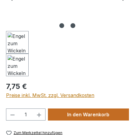
Regulärer Preis:
7,75 €
Preise inkl. MwSt. zzgl. Versandkosten
Produkt Anzahl: Gib den gewünschten We
In den Warenkorb
Zum Merkzettel hinzufügen