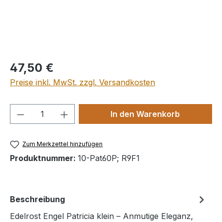
Regulärer Preis:
47,50 €
Preise inkl. MwSt. zzgl. Versandkosten
Produkt Anzahl: Gib den gewünschten We
In den Warenkorb
Zum Merkzettel hinzufügen
Produktnummer:
10-Pat60P; R9F1
Beschreibung
Edelrost Engel Patricia klein – Anmutige Eleganz,