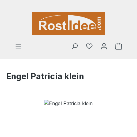
Zum Hauptinhalt springen
Warenk
Engel Patricia klein
Bildergalerie überspringen