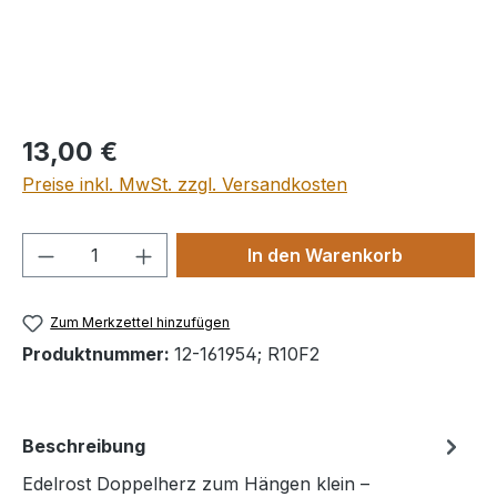
Regulärer Preis:
13,00 €
Preise inkl. MwSt. zzgl. Versandkosten
Produkt Anzahl: Gib den gewünschten We
In den Warenkorb
Zum Merkzettel hinzufügen
Produktnummer:
12-161954; R10F2
Beschreibung
Edelrost Doppelherz zum Hängen klein –