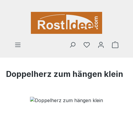
Zum Hauptinhalt springen
Warenk
Doppelherz zum hängen klein
Bildergalerie überspringen